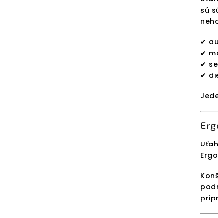
sú s
neho
✔ au
✔ mo
✔ se
✔ di
Jede
Erg
Uťah
Ergo
Konš
podm
prip