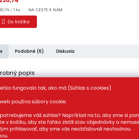
230,74
dnotková
NA CESTE K NÁM
0,74 / 1 ks
a:
Do košíka
is
Podobné (6)
Diskusia
robný popis
etko fungovalo tak, ako má (Súhlas s cookies)
imálny výkon pre akúkoľvek úlohu
útiacim momentom až
600 Nm
si poradí aj s tými najtvrdš
web používa súbory cookie.
mi Či už pracujete na automobile, montujete konštrukcie 
potrebujeme váš súhlas? Napríklad na to, aby sme si pam
ite náročné opravy – tento stroj vás nenechá na holičkách
e v košíku, aby ste ľahko zistili stav objednávky a nemuse
a maximálnej rýchlosti
2800 otáčok za minútu
a frekvenc
ým prihlasovať, aby sme vás neobťažovali nevhodnou
 úderov za minútu
je práca nielen rýchla, ale aj mimori
ou.