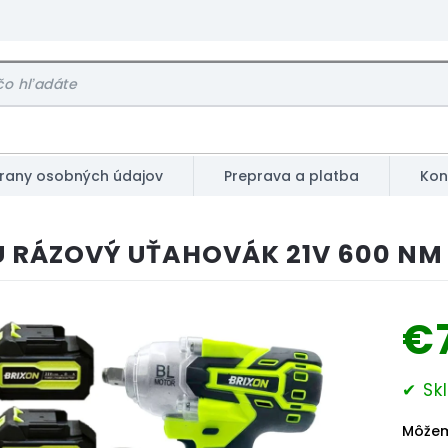
rany osobných údajov
Preprava a platba
Kon
 RÁZOVÝ UŤAHOVÁK 21V 600 NM 
€
Jednot
✔ Sk
cena:
Môžem