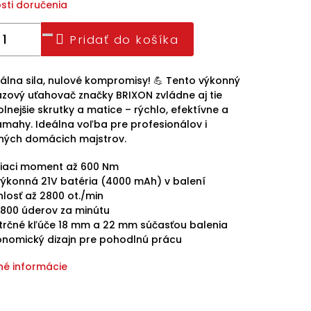
sti doručenia
Pridať do košíka
lna sila, nulové kompromisy! 💪 Tento výkonný
ázový uťahovač značky
BRIXON
zvládne aj tie
lnejšie skrutky a matice – rýchlo, efektívne a
mahy. Ideálna voľba pre profesionálov i
ných domácich majstrov.
tiaci moment až 600 Nm
výkonná 21V batéria (4000 mAh) v balení
losť až 2800 ot./min
6800 úderov za minútu
trčné kľúče 18 mm a 22 mm súčasťou balenia
onomický dizajn pre pohodlnú prácu
né informácie