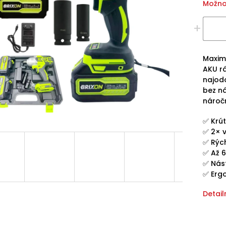
Možno
Maximá
AKU r
najodo
bez ná
nároč
✅ Krú
✅ 2× 
✅ Rých
✅ Až 
✅ Nás
✅ Erg
Detail