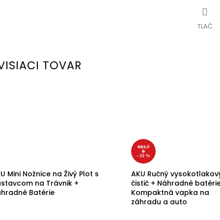
TLAČ
VISIACI TOVAR
€61,7
8
–33 %
U Mini Nožnice na Živý Plot s
AKU Ručný vysokotlakov
stavcom na Trávnik +
čistič + Náhradné batérie
hradné Batérie
Kompaktná vapka na
záhradu a auto