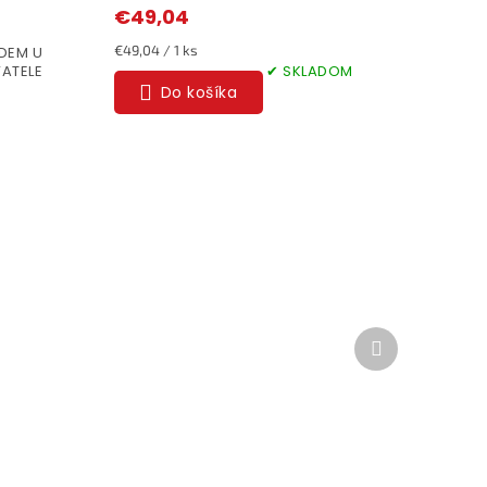
€49,04
Jednotková
€49,04 / 1 ks
DEM U
cena:
ATELE
✔ SKLADOM
Do košíka
Ďalší
produkt