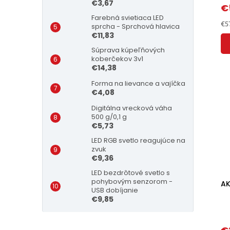
€3,67
€
Farebná svietiaca LED
Je
€57
sprcha - Sprchová hlavica
cen
€11,83
Súprava kúpeľňových
koberčekov 3v1
€14,38
Forma na lievance a vajíčka
€4,08
Digitálna vrecková váha
500 g/0,1 g
€5,73
LED RGB svetlo reagujúce na
zvuk
€9,36
LED bezdrôtové svetlo s
pohybovým senzorom -
AK
USB dobíjanie
€9,85