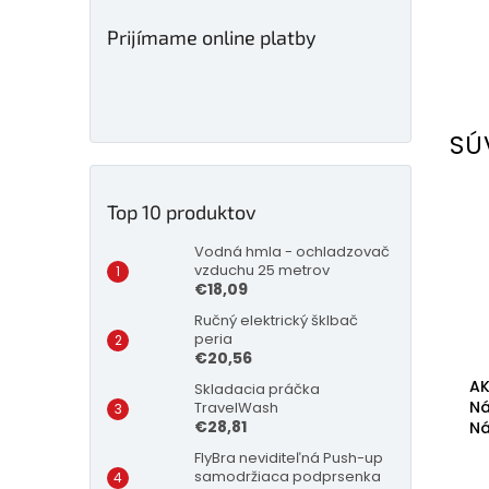
Prijímame online platby
SÚ
Top 10 produktov
Vodná hmla - ochladzovač
vzduchu 25 metrov
€18,09
Ručný elektrický šklbač
peria
€20,56
AK
Skladacia práčka
Ná
TravelWash
€28,81
Ná
FlyBra neviditeľná Push-up
samodržiaca podprsenka