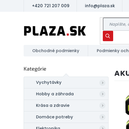
Prejsť
+420 721 207 009
info@plaza.sk
na
obsah
Hľadať
Obchodné podmienky
Podmienky och
B
Preskočiť
Kategórie
o
AKU
kategórie
č
n
Vychytávky
ý
Hobby a záhrada
p
a
Krása a zdravie
n
e
Domáce potreby
l
Elektronika