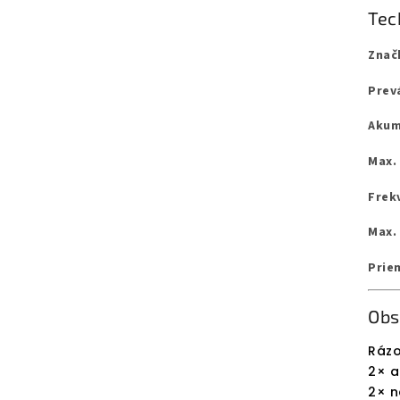
Tec
Znač
Prev
Akum
Max. 
Frek
Max.
Prie
Obs
Rázo
2× a
2× n