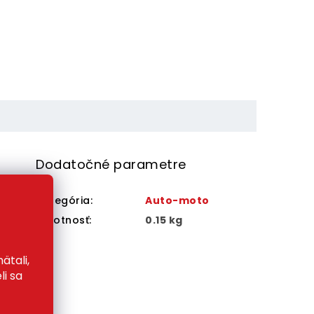
Dodatočné parametre
Kategória
:
Auto-moto
Hmotnosť
:
0.15 kg
ími
alebo
ätali,
.
li sa
ii až
adne