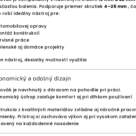
účasťou balenia. Podporuje priemer skrutiek
4–26 mm
, čo
 robí ideálny nástroj pre:
tomobilovej opravy
ntáž konštrukcií
rvisné práce
elenské aj domáce projekty
n nástroj, desiatky možností využitia
onomický a odolný dizajn
ovák je navrhnutý s dôrazom na pohodlie pri práci.
nomický úchop zaisťuje komfort aj pri dlhšom používaní
trukcia z kvalitných materiálov zvládne aj náročné prac
ienky. Prístroj si zachováva výkon aj pri vysokom zaťažen
ravený na každodenné nasadenie