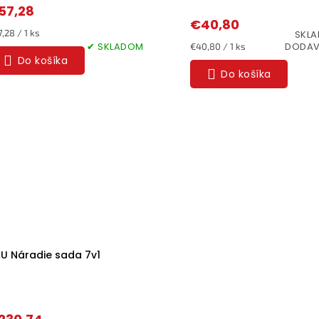
57,28
€40,80
dnotková
,28 / 1 ks
SKLA
a:
✔ SKLADOM
Jednotková
DODAV
€40,80 / 1 ks
cena:
Do košíka
Do košíka
U Náradie sada 7v1