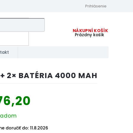
Prihlásenie
Prázdny košík
NÁKUPNÝ
KOŠÍK
takt
+ 2× BATÉRIA 4000 MAH
76,20
ková
ladom
e doručiť do:
11.8.2026