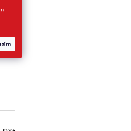
ej
ím
 4000
asím
, ktoré