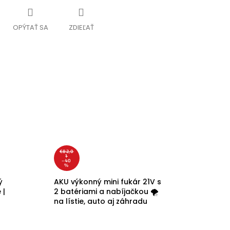
OPÝTAŤ SA
ZDIEĽAŤ
€82,0
1
–40
%
ý
AKU výkonný mini fukár 21V s
 |
2 batériami a nabíjačkou 🌪️
na lístie, auto aj záhradu