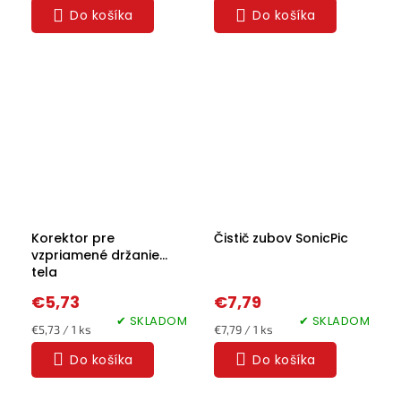
Do košíka
Do košíka
Halloween
2024
Prihlásenie
Korektor pre
Čistič zubov SonicPic
vzpriamené držanie
tela
€5,73
€7,79
✔ SKLADOM
✔ SKLADOM
Jednotková
Jednotková
€5,73 / 1 ks
€7,79 / 1 ks
cena:
cena:
Do košíka
Do košíka