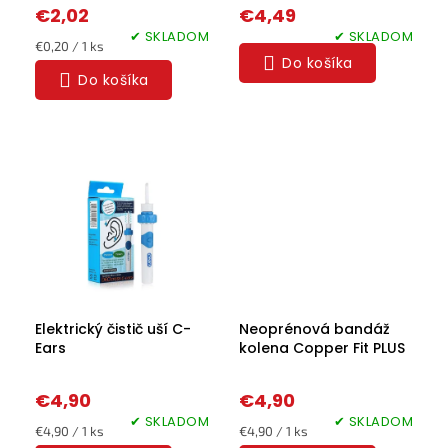
k
€2,02
€4,49
Domáce
t
potreby
✔ SKLADOM
✔ SKLADOM
o
Jednotková
€0,20 / 1 ks
Do košíka
cena:
v
Do košíka
Elektronika
Auto-
moto
Pre
deti
Drogéria
Elektrický čistič uší C-
Neoprénová bandáž
Chovateľské
potreby
Ears
kolena Copper Fit PLUS
€4,90
€4,90
Šport
a
✔ SKLADOM
✔ SKLADOM
outdoor
Jednotková
Jednotková
€4,90 / 1 ks
€4,90 / 1 ks
cena:
cena: