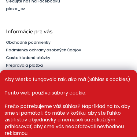
Sledujte nás na Facebooku
plaza_cz
Informácie pre vás
Obchodné podmienky
Podmienky ochrany osobných údajov
Často kladené otázky
Preprava a platba
Kontakt
Aby všetko fungovalo tak, ako má (Súhlas s cookies)
Tento web používa súbory cookie.
PRE ZÁKAZNÍKOV
Prečo potrebujeme váš súhlas? Napríklad na to, aby
sme si pamätali, čo máte v košíku, aby ste ľahko
Recenze ✅
zistili stav objednávky a nemuseli sa zakaždým
Magazín PLAZA News™
prihlasovať, aby sme vás neobťažovali nevhodnou
Můj účet
reklamou.
Registrace