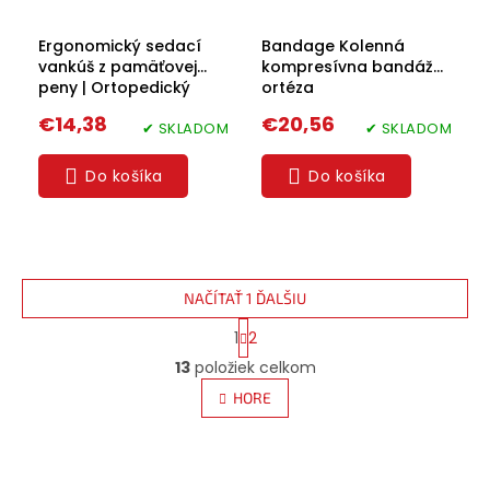
Ergonomický sedací
Bandage Kolenná
vankúš z pamäťovej
kompresívna bandáž
peny | Ortopedický
ortéza
vankúš na stoličku a
€14,38
€20,56
invalidný vozík 45 × 35
✔ SKLADOM
✔ SKLADOM
× 7 cm
Do košíka
Do košíka
NAČÍTAŤ 1 ĎALŠIU
1
2
O
13
položiek celkom
v
l
HORE
á
d
a
Z
c