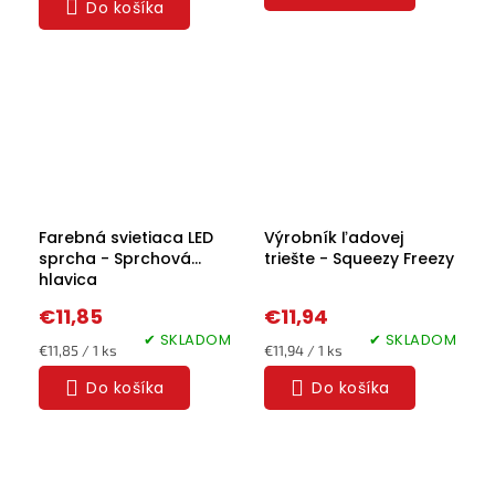
Do košíka
Farebná svietiaca LED
Výrobník ľadovej
sprcha - Sprchová
triešte - Squeezy Freezy
hlavica
€11,85
€11,94
✔ SKLADOM
✔ SKLADOM
Jednotková
Jednotková
€11,85 / 1 ks
€11,94 / 1 ks
cena:
cena:
Do košíka
Do košíka