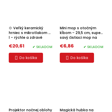
🍲 Veľký keramický
Mini mop s otočným
hrniec s mikrotlakom 6
kĺbom – 29,5 cm, super
l – rýchle a zdravé
savý čistiaci mop na
varenie bez
okná, kuchyňa aj
€20,61
€6,86
kompromisov
✔ SKLADOM
displeje
✔ SKLADOM
Do košíka
Do košíka
Projektor nočnej oblohy
Magická hubka na