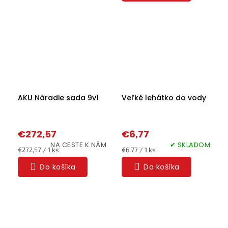
AKU Náradie sada 9v1
Veľké lehátko do vody
€272,57
€6,77
NA CESTE K NÁM
✔ SKLADOM
Jednotková
Jednotková
€272,57 / 1 ks
€6,77 / 1 ks
cena:
cena:
Do košíka
Do košíka