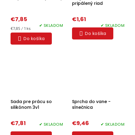
pripálený riad
€7,85
€1,61
✔ SKLADOM
✔ SKLADOM
Jednotková
€7,85 / 1 ks
Do košíka
cena:
Do košíka
Sada pre prácu so
Sprcha do vane -
silikónom 3v1
slnečnica
€7,81
€9,46
✔ SKLADOM
✔ SKLADOM