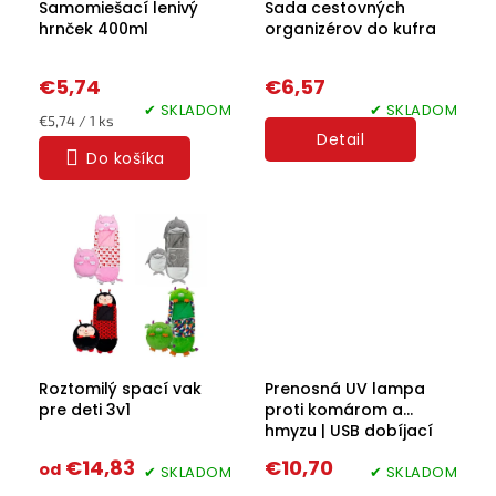
Samomiešací lenivý
Sada cestovných
hrnček 400ml
organizérov do kufra
Halloween
2024
€5,74
€6,57
Prihlásenie
✔ SKLADOM
✔ SKLADOM
Jednotková
€5,74 / 1 ks
Detail
cena:
Do košíka
Roztomilý spací vak
Prenosná UV lampa
pre deti 3v1
proti komárom a
hmyzu | USB dobíjací
lapač hmyzu s 2
€14,83
€10,70
od
✔ SKLADOM
režimami a závesným
✔ SKLADOM
háčikom