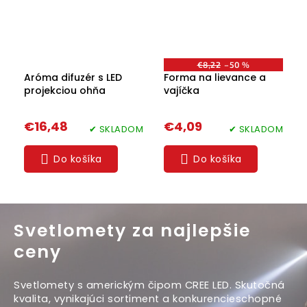
€8,22
–50 %
Aróma difuzér s LED
Forma na lievance a
projekciou ohňa
vajíčka
€16,48
€4,09
✔ SKLADOM
✔ SKLADOM
Do košíka
Do košíka
Svetlomety za najlepšie
ceny
Svetlomety s americkým čipom CREE LED. Skutočná
kvalita, vynikajúci sortiment a konkurencieschopné