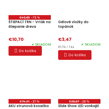
€40,89
–73 %
ŠTIEPACÍ TRN - Vrták na
Gélové vložky do
štiepanie dreva
topánok
€10,70
€3,47
✔ SKLADOM
✔ SKLADOM
Jednotková
€1,74 / 1 ks
Do košíka
cena:
Do košíka
€74,31
–27 %
€28,87
–28 %
AKU strunová kosačka
Slide Show LED vonkajší