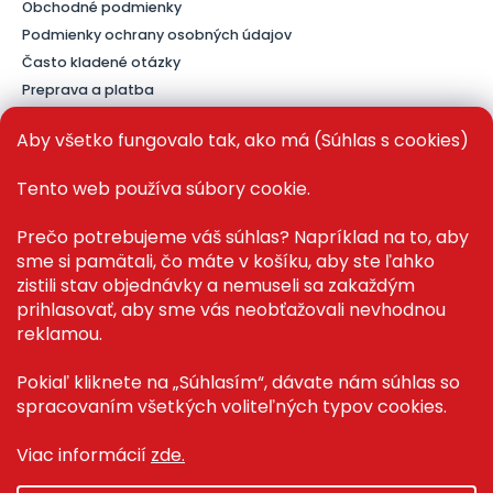
Obchodné podmienky
Podmienky ochrany osobných údajov
Často kladené otázky
Preprava a platba
Kontakt
Aby všetko fungovalo tak, ako má (Súhlas s cookies)
Tento web používa súbory cookie.
PRE ZÁKAZNÍKOV
Prečo potrebujeme váš súhlas? Napríklad na to, aby
sme si pamätali, čo máte v košíku, aby ste ľahko
Recenze ✅
zistili stav objednávky a nemuseli sa zakaždým
Magazín PLAZA News™
prihlasovať, aby sme vás neobťažovali nevhodnou
Můj účet
reklamou.
Registrace
Přihlášení
Pokiaľ kliknete na „Súhlasím“, dávate nám súhlas so
spracovaním všetkých voliteľných typov cookies.
Viac informácií
zde.
Copyright 2026
Plaza.sk
. Všetky práva vyhradené.