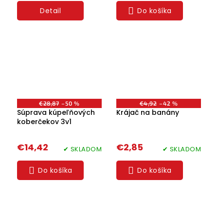
Detail
Do košíka
€28,87
–50 %
€4,92
–42 %
Súprava kúpeľňových
Krájač na banány
koberčekov 3v1
€14,42
€2,85
✔ SKLADOM
✔ SKLADOM
Do košíka
Do košíka