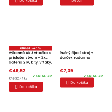
Do košíka
Detail
€82,57
–40 %
Výkonná AKU vŕtačka s
Ručný šijací stroj +
príslušenstvom – 2x
darček zadarmo
batéria 21V, bity, vrtáky,
kľúče
€49,52
€7,39
✔ SKLADOM
✔ SKLADOM
Jednotková
€49,52 / 1 ks
Do košíka
cena:
Do košíka