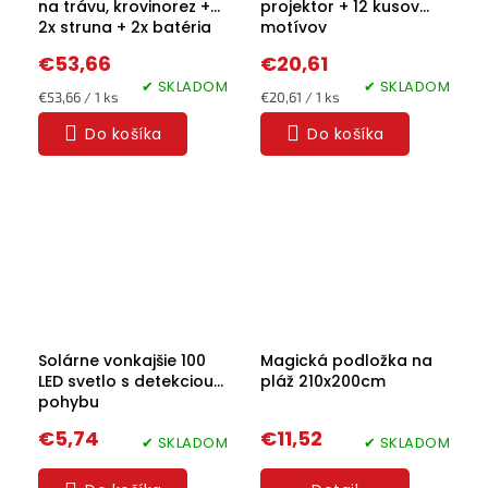
na trávu, krovinorez +
projektor + 12 kusov
2x struna + 2x batéria
motívov
21V
€53,66
€20,61
✔ SKLADOM
✔ SKLADOM
Jednotková
Jednotková
€53,66 / 1 ks
€20,61 / 1 ks
cena:
cena:
Do košíka
Do košíka
Solárne vonkajšie 100
Magická podložka na
LED svetlo s detekciou
pláž 210x200cm
pohybu
€5,74
€11,52
✔ SKLADOM
✔ SKLADOM