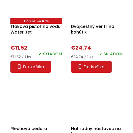
€20,61
–44 %
Tlaková pištoľ na vodu
Dvojcestný ventil na
Water Jet
kohútik
€11,52
€24,74
✔ SKLADOM
✔ SKLADOM
Jednotková
Jednotková
€11,52 / 1 ks
€24,74 / 1 ks
cena:
cena:
Do košíka
Do košíka
Plechová ceduľa
Náhradný nástavec na