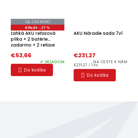
ZADARMO
Z
A
€74,31
–27 %
D
Ľahká AKU reťazová
AKU Náradie sada 7v1
A
pílka + 2 batérie
R
M
zadarmo + 2 reťaze
O
zadarmo
€53,66
€231,27
✔ SKLADOM
NA CESTE K NÁM
Jednotková
€231,27 / 1 ks
Do košíka
cena:
Do košíka
Z
á
p
ä
Odoberať newsletter
t
Vložte svoj e-mail a my Vám budeme zasielať informácie
i
o nových produktoch na našom e-shope.
e