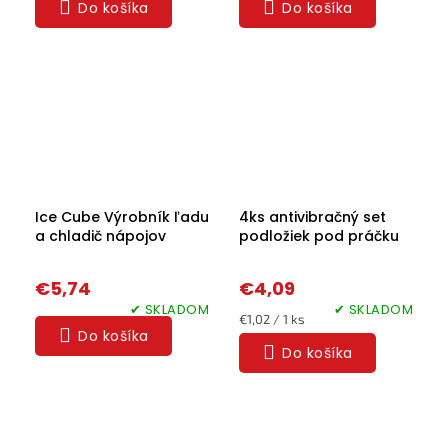
Do košíka
Do košíka
Ice Cube Výrobník ľadu
4ks antivibračný set
a chladič nápojov
podložiek pod práčku
€5,74
€4,09
✔ SKLADOM
✔ SKLADOM
Jednotková
€1,02 / 1 ks
Do košíka
cena:
Do košíka