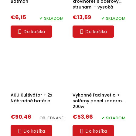
Batman
krovinorez s oceľovými
strunami – vysoká
odolnosť a efektívne
€6,15
€13,59
✔ SKLADOM
kosenie
✔ SKLADOM
Do košíka
Do košíka
AKU Kultivátor + 2x
Vykonné ľad svetlo +
Náhradné batérie
solárny panel zadarmo
200w
€90,46
€53,66
OBJEDNANÉ
✔ SKLADOM
Do košíka
Do košíka