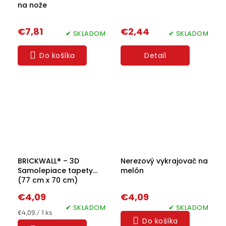
na nože
€7,81
€2,44
✔ SKLADOM
✔ SKLADOM
Do košíka
Detail
BRICKWALL® – 3D
Nerezový vykrajovač na
Samolepiace tapety
melón
(77 cm x 70 cm)
€4,09
€4,09
✔ SKLADOM
✔ SKLADOM
Jednotková
€4,09 / 1 ks
Do košíka
cena: