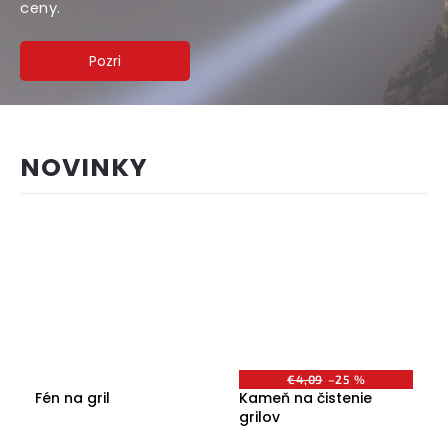
ceny.
Pozri
NOVINKY
€4,09
–25 %
Fén na gril
Kameň na čistenie
grilov