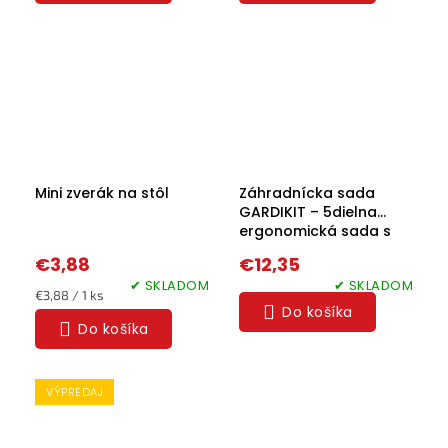
Mini zverák na stôl
Záhradnícka sada
GARDIKIT – 5dielna
ergonomická sada s
taškou na sadenie,
€3,88
€12,35
pleťou a prerezávanie
✔ SKLADOM
✔ SKLADOM
Jednotková
€3,88 / 1 ks
Do košíka
cena:
Do košíka
VÝPREDAJ