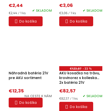
€2,44
€3,06
✔ SKLADOM
✔ SKLADOM
Jednotková
Jednotková
€2,44 / 1 ks
€3,06 / 1 ks
cena:
cena:
Do košíka
Do košíka
€123,87
–33 %
Náhradná batéria 21V
AKU kosačka na trávu,
pre AKU sortiment
krovinorez s kolieskami,
2x batéria 21V
€12,35
€82,57
NA CESTE K NÁM
✔ SKLADOM
Jednotková
€82,57 / 1 ks
Do košíka
cena:
Do košíka