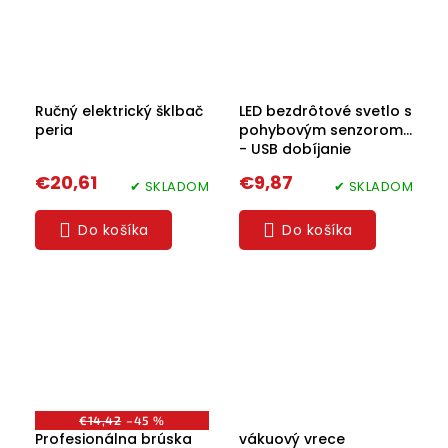
Ručný elektrický šklbač
LED bezdrôtové svetlo s
peria
pohybovým senzorom
- USB dobíjanie
€20,61
€9,87
✔ SKLADOM
✔ SKLADOM
Do košíka
Do košíka
€14,42
–45 %
Profesionálna brúska
vákuový vrece