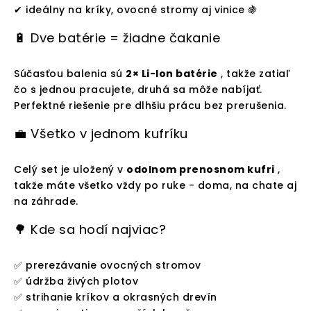
✔ ideálny na kríky, ovocné stromy aj vinice 🍇
🔋 Dve batérie = žiadne čakanie
Súčasťou balenia sú
2× Li-Ion batérie
, takže zatiaľ
čo s jednou pracujete, druhá sa môže nabíjať.
Perfektné riešenie pre dlhšiu prácu bez prerušenia.
💼 Všetko v jednom kufríku
Celý set je uložený v
odolnom prenosnom kufri
,
takže máte všetko vždy po ruke - doma, na chate aj
na záhrade.
🌳 Kde sa hodí najviac?
✅ prerezávanie ovocných stromov
✅ údržba živých plotov
✅ strihanie kríkov a okrasných drevín