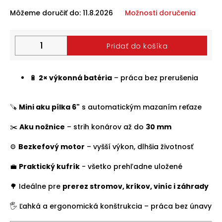
Môžeme doručiť do:
11.8.2026
Možnosti doručenia
Halloween
2024
Prihlásenie
Pridať do košíka
🔋
2× výkonná batéria
– práca bez prerušenia
🪚
Mini aku pílka 6"
s automatickým mazaním reťaze
✂️
Aku nožnice
– strih konárov až do
30 mm
⚙️
Bezkefový motor
– vyšší výkon, dlhšia životnosť
💼
Praktický kufrík
- všetko prehľadne uložené
🌳 Ideálne pre
prerez stromov, kríkov, viníc i záhrady
🖐️ Ľahká a ergonomická konštrukcia – práca bez únavy