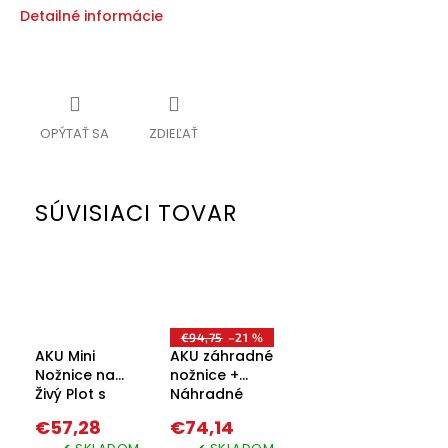
Detailné informácie
OPÝTAŤ SA
ZDIEĽAŤ
SÚVISIACI TOVAR
€94,75
–21 %
AKU Mini
AKU záhradné
Nožnice na
nožnice +
Živý Plot s
Náhradné
Nástavcom
batérie
€57,28
€74,14
na Trávnik +
zadarmo