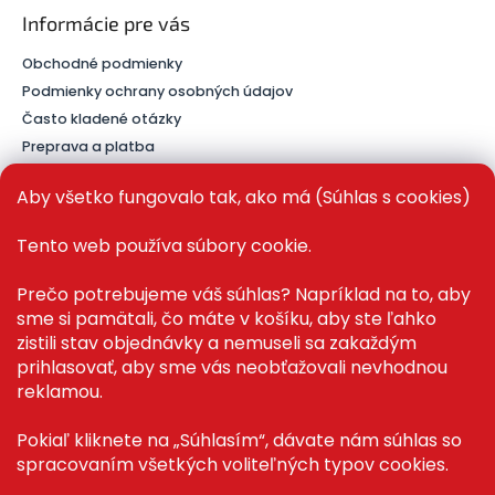
Informácie pre vás
Obchodné podmienky
Podmienky ochrany osobných údajov
Často kladené otázky
Preprava a platba
Kontakt
Aby všetko fungovalo tak, ako má (Súhlas s cookies)
Tento web používa súbory cookie.
PRE ZÁKAZNÍKOV
Prečo potrebujeme váš súhlas? Napríklad na to, aby
sme si pamätali, čo máte v košíku, aby ste ľahko
Recenze ✅
zistili stav objednávky a nemuseli sa zakaždým
Magazín PLAZA News™
prihlasovať, aby sme vás neobťažovali nevhodnou
Můj účet
reklamou.
Registrace
Přihlášení
Pokiaľ kliknete na „Súhlasím“, dávate nám súhlas so
spracovaním všetkých voliteľných typov cookies.