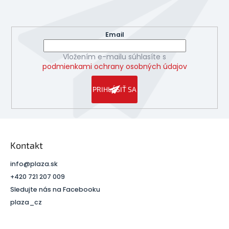
Vložte svoj e-mail a my Vám budeme zasielať informácie
i
o nových produktoch na našom e-shope.
e
Email
Vložením e-mailu súhlasíte s
podmienkami ochrany osobných údajov
PRIHLÁSIŤ SA
Kontakt
info
@
plaza.sk
+420 721 207 009
Sledujte nás na Facebooku
plaza_cz