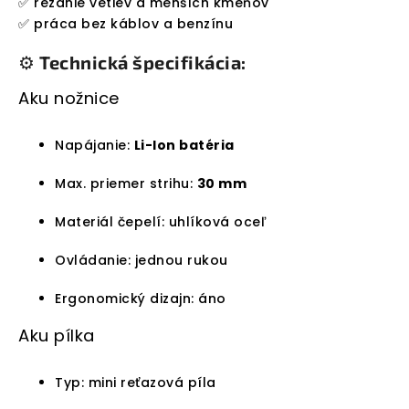
✅ rezanie vetiev a menších kmeňov
✅ práca bez káblov a benzínu
⚙️
Technická špecifikácia:
Aku nožnice
Napájanie:
Li-Ion batéria
Max. priemer strihu:
30 mm
Materiál čepelí: uhlíková oceľ
Ovládanie: jednou rukou
Ergonomický dizajn: áno
Aku pílka
Typ: mini reťazová píla