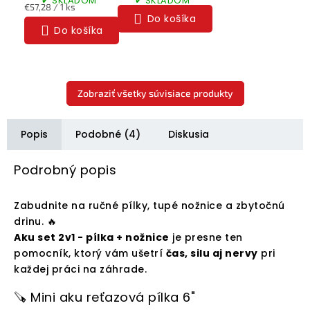
✔ SKLADOM
✔ SKLADOM
Náhradné
Jednotková
€57,28 / 1 ks
Batérie
Do košíka
cena:
Do košíka
Zobraziť všetky súvisiace produkty
Popis
Podobné (4)
Diskusia
Podrobný popis
Zabudnite na ručné pílky, tupé nožnice a zbytočnú
drinu. 🔥
Aku set 2v1 - pílka + nožnice
je presne ten
pomocník, ktorý vám ušetrí
čas, silu aj nervy
pri
každej práci na záhrade.
🪚 Mini aku reťazová pílka 6"