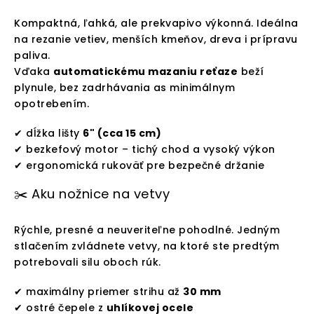
Kompaktná, ľahká, ale prekvapivo výkonná. Ideálna
na rezanie vetiev, menších kmeňov, dreva i prípravu
paliva.
Vďaka
automatickému mazaniu reťaze
beží
plynule, bez zadrhávania as minimálnym
opotrebením.
✔ dĺžka lišty
6" (cca 15 cm)
✔ bezkefový motor – tichý chod a vysoký výkon
✔ ergonomická rukoväť pre bezpečné držanie
✂️ Aku nožnice na vetvy
Rýchle, presné a neuveriteľne pohodlné. Jedným
stlačením zvládnete vetvy, na ktoré ste predtým
potrebovali silu oboch rúk.
✔ maximálny priemer strihu až
30 mm
✔ ostré čepele z
uhlíkovej ocele