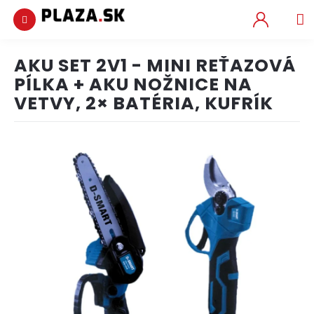
Obchodné
podmienky
NÁ
KOŠ
Podmienky
AKU SET 2V1 - MINI REŤAZOVÁ
ochrany
Prejsť
osobných
na
PÍLKA + AKU NOŽNICE NA
údajov
obsah
VETVY, 2× BATÉRIA, KUFRÍK
Preprava
a
platba
Kontakt
Vychytávky
Hobby
a
záhrada
Krása
a
zdravie