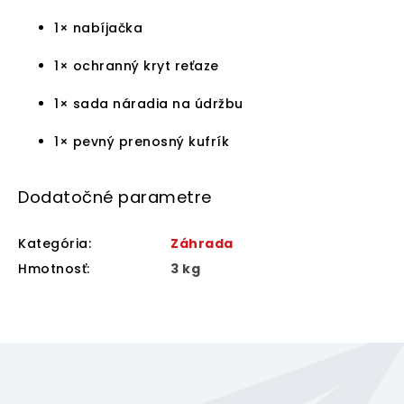
1× nabíjačka
1× ochranný kryt reťaze
1× sada náradia na údržbu
1× pevný prenosný kufrík
Dodatočné parametre
Kategória
:
Záhrada
Hmotnosť
:
3 kg
Z
á
p
ä
Odoberať newsletter
t