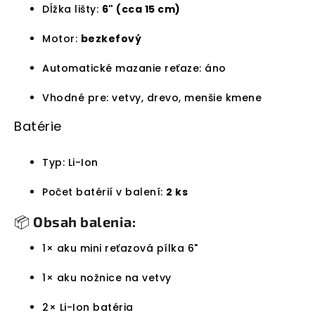
Dĺžka lišty:
6" (cca 15 cm)
Motor:
bezkefový
Automatické mazanie reťaze: áno
Vhodné pre: vetvy, drevo, menšie kmene
Batérie
Typ: Li-Ion
Počet batérií v balení:
2 ks
📦
Obsah balenia:
1× aku mini reťazová pílka 6"
1× aku nožnice na vetvy
2× Li-Ion batéria