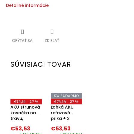
Detailné informácie
OPÝTAŤ SA
ZDIEĽAŤ
SÚVISIACI TOVAR
ZADARMO
Z
A
€74,14
–27 %
€74,14
–27 %
D
AKU strunová
Ľahká AKU
A
kosačka na
reťazová
R
M
trávu,
pílka + 2
O
krovinorez +
batérie
€53,53
€53,53
2x struna + 2x
zadarmo + 2