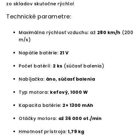
zo skladov skutočne rýchlo!
Technické parametre:
Maximálna rýchlosť vzduchu: až
280 km/h
(200
m/s)
Napätie batérie:
21 V
Počet batérií:
2 ks
(súčasť balenia)
Nabíjačka:
áno, súčasť balenia
Typ motora:
kefový, 1000 W
Kapacita batérie:
2× 1300 mAh
Otáčky motora:
až 36 000 ot./min
Hmotnosť prístroja:
1,79 kg