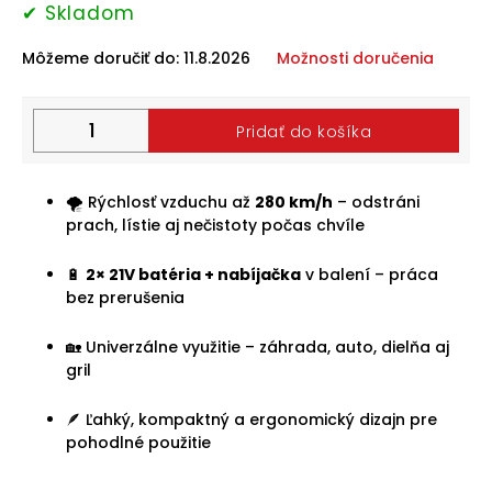
✔ Skladom
Halloween
2024
Môžeme doručiť do:
11.8.2026
Možnosti doručenia
Prihlásenie
Pridať do košíka
🌪️ Rýchlosť vzduchu až
280 km/h
– odstráni
prach, lístie aj nečistoty počas chvíle
🔋
2× 21V batéria + nabíjačka
v balení – práca
bez prerušenia
🏡 Univerzálne využitie – záhrada, auto, dielňa aj
gril
🪶 Ľahký, kompaktný a ergonomický dizajn pre
pohodlné použitie