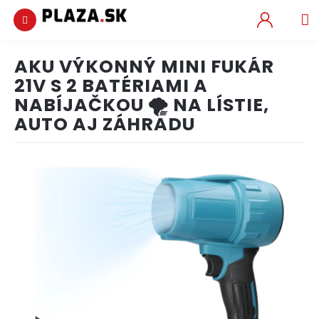
Obchodné
podmienky
NÁ
KOŠ
Podmienky
AKU VÝKONNÝ MINI FUKÁR
ochrany
Prejsť
osobných
na
21V S 2 BATÉRIAMI A
údajov
obsah
NABÍJAČKOU 🌪️ NA LÍSTIE,
Preprava
AUTO AJ ZÁHRADU
a
platba
Kontakt
Vychytávky
Hobby
a
záhrada
Krása
a
zdravie