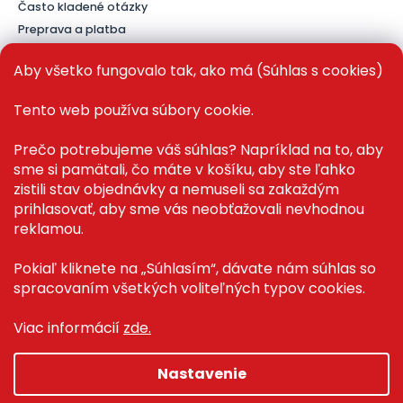
Často kladené otázky
Preprava a platba
Kontakt
Aby všetko fungovalo tak, ako má (Súhlas s cookies)
Tento web používa súbory cookie.
PRE ZÁKAZNÍKOV
Prečo potrebujeme váš súhlas? Napríklad na to, aby
sme si pamätali, čo máte v košíku, aby ste ľahko
Recenze ✅
zistili stav objednávky a nemuseli sa zakaždým
Magazín PLAZA News™
prihlasovať, aby sme vás neobťažovali nevhodnou
Můj účet
reklamou.
Registrace
Přihlášení
Pokiaľ kliknete na „Súhlasím“, dávate nám súhlas so
spracovaním všetkých voliteľných typov cookies.
Viac informácií
zde.
Copyright 2026
Plaza.sk
. Všetky práva vyhradené.
Nastavenie
Grafický návrh vytvořil a na Shoptet implementoval
Tomáš
Hlad
&
techka s.r.o.