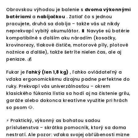
Obrovskou výhodou je balenie s
dvoma výkonnými
batériami
a
nabíjačkou
. Zatiaľ čo s jednou
pracujete, druhá sa dobíja – takže vás už nikdy
neprekvapí vybitý akumulátor. 🔋 Navyše sú batérie
kompatibilné s ďalším aku náradím (kosačky,
krovinorezy, tlakové čističe, motorové píly, plotové
nožnice a ďalšie), takže šetríte nielen čas, ale aj
peniaze. 💰
Fukar je
ľahký (len 1,8 kg)
, ľahko ovládateľný a
vďaka ergonomickému dizajnu padne perfektne do
ruky. Prekvapí vás univerzálnosťou – okrem
klasického fúkania lístia sa hodí aj na čistenie grilu,
garáže alebo dokonca kreatívne využitie pri hrách
so psom 🐶.
⚡️ Praktický, výkonný as bohatou sadou
príslušenstva – skrátka pomocník, ktorý sa doma
nestratí. Ale pozor: vďaka svojej obľúbenosti mizne