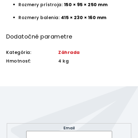
Rozmery prístroja:
150 × 95 × 250 mm
Rozmery balenia:
415 × 230 × 160 mm
Dodatočné parametre
Kategória
:
Záhrada
Hmotnosť
:
4 kg
Z
á
p
ä
Odoberať newsletter
t
Vložte svoj e-mail a my Vám budeme zasielať informácie
i
o nových produktoch na našom e-shope.
e
Email