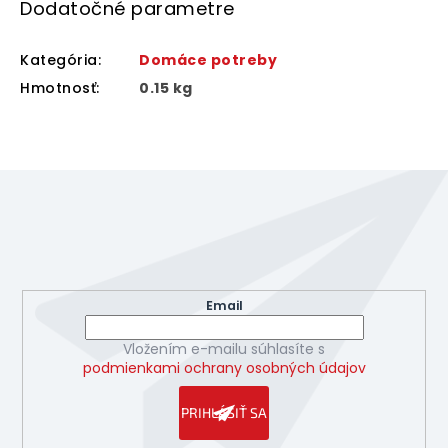
Dodatočné parametre
Kategória
:
Domáce potreby
Hmotnosť
:
0.15 kg
Z
á
p
ä
Odoberať newsletter
t
Vložte svoj e-mail a my Vám budeme zasielať informácie
i
o nových produktoch na našom e-shope.
e
Email
Vložením e-mailu súhlasíte s
podmienkami ochrany osobných údajov
PRIHLÁSIŤ SA