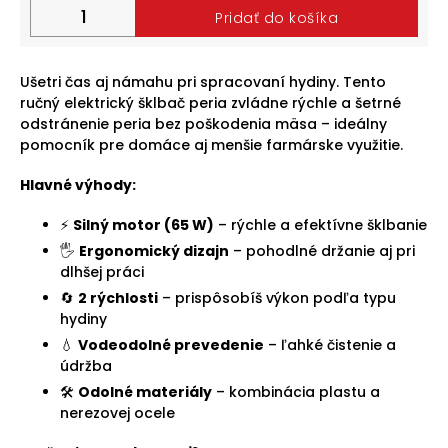
Pridať do košíka
Halloween
2024
Ušetri čas aj námahu pri spracovaní hydiny. Tento
Prihlásenie
ručný elektrický šklbač peria zvládne rýchle a šetrné
odstránenie peria bez poškodenia mäsa – ideálny
pomocník pre domáce aj menšie farmárske využitie.
Hlavné výhody:
⚡
Silný motor (65 W)
– rýchle a efektívne šklbanie
🖐️
Ergonomický dizajn
– pohodlné držanie aj pri
dlhšej práci
🔄
2 rýchlosti
– prispôsobíš výkon podľa typu
hydiny
💧
Vodeodolné prevedenie
– ľahké čistenie a
údržba
🛠️
Odolné materiály
– kombinácia plastu a
nerezovej ocele