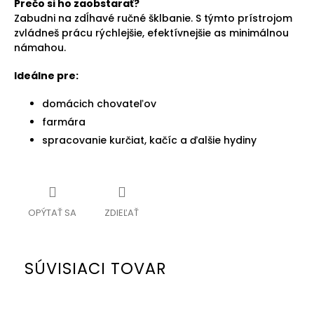
Prečo si ho zaobstarať?
Zabudni na zdĺhavé ručné šklbanie. S týmto prístrojom
zvládneš prácu rýchlejšie, efektívnejšie as minimálnou
námahou.
Ideálne pre:
domácich chovateľov
farmára
spracovanie kurčiat, kačíc a ďalšie hydiny
OPÝTAŤ SA
ZDIEĽAŤ
SÚVISIACI TOVAR