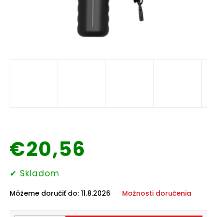
Domáce
potreby
Elektronika
Auto-
moto
Pre
deti
Drogéria
€20,56
Chovateľské
potreby
Jednotková
✔ Skladom
cena:
Môžeme doručiť do:
11.8.2026
Možnosti doručenia
Šport
a
outdoor