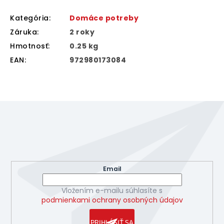
Kategória
:
Domáce potreby
Záruka
:
2 roky
Hmotnosť
:
0.25 kg
EAN
:
972980173084
Z
á
p
ä
Odoberať newsletter
t
Vložte svoj e-mail a my Vám budeme zasielať informácie
i
o nových produktoch na našom e-shope.
e
Email
Vložením e-mailu súhlasíte s
podmienkami ochrany osobných údajov
PRIHLÁSIŤ SA