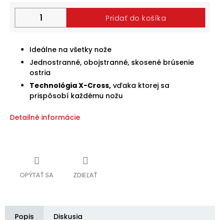
Halloween
Pridať do košíka
2024
Prihlásenie
Ideálne na všetky nože
Jednostranné, obojstranné, skosené brúsenie
ostria
Technológia X-Cross,
vďaka ktorej sa
prispôsobí každému nožu
Detailné informácie
OPÝTAŤ SA
ZDIEĽAŤ
Popis
Diskusia