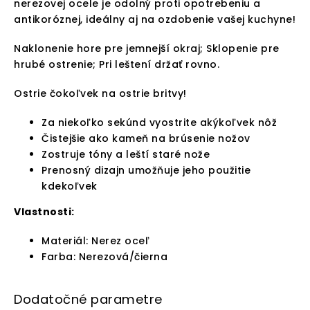
nerezovej ocele je odolný proti opotrebeniu a
antikoróznej, ideálny aj na ozdobenie vašej kuchyne!
Naklonenie hore pre jemnejší okraj; Sklopenie pre
hrubé ostrenie; Pri leštení držať rovno.
Ostrie čokoľvek na ostrie britvy!
Za niekoľko sekúnd vyostrite akýkoľvek nôž
Čistejšie ako kameň na brúsenie nožov
Zostruje tóny a leští staré nože
Prenosný dizajn umožňuje jeho použitie
kdekoľvek
Vlastnosti:
Materiál: Nerez oceľ
Farba: Nerezová/čierna
Dodatočné parametre