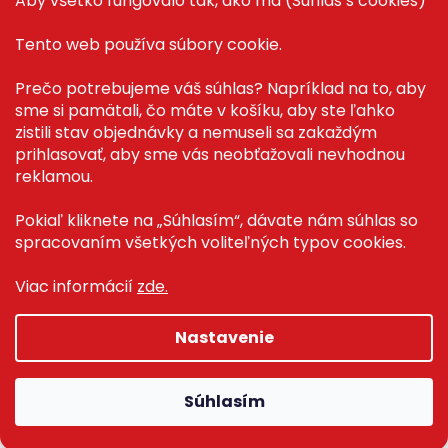
Aby všetko fungovalo tak, ako má (Súhlas s cookies)
Tento web používa súbory cookie.
PRE ZÁKAZNÍKOV
Prečo potrebujeme váš súhlas? Napríklad na to, aby
sme si pamätali, čo máte v košíku, aby ste ľahko
Recenze ✅
zistili stav objednávky a nemuseli sa zakaždým
Magazín PLAZA News™
prihlasovať, aby sme vás neobťažovali nevhodnou
Můj účet
reklamou.
Registrace
Přihlášení
Pokiaľ kliknete na „Súhlasím“, dávate nám súhlas so
spracovaním všetkých voliteľných typov cookies.
Viac informácií
zde.
Copyright 2026
Plaza.sk
. Všetky práva vyhradené.
Nastavenie
Grafický návrh vytvořil a na Shoptet implementoval
Tomáš
Hlad
&
techka s.r.o.
Súhlasím
Vytvoril Shoptet