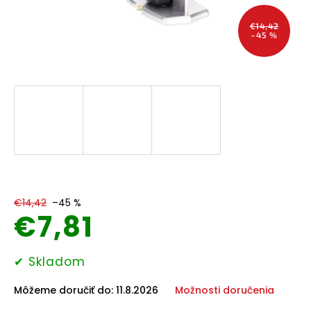
Domáce
potreby
€14,42
–45 %
Elektronika
Auto-
moto
Pre
deti
Drogéria
€14,42
–45 %
€7,81
Chovateľské
potreby
Jednotková
✔ Skladom
cena:
Šport
a
Môžeme doručiť do:
11.8.2026
Možnosti doručenia
outdoor