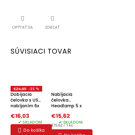
OPÝTAŤ SA
ZDIEĽAŤ
SÚVISIACI TOVAR
€24,69
–35 %
Dobíjacia
Nabíjacia
čelovka s USB
čelovka
nabíjaním 6x
Headlamp 5 x
CREE LED + 2x
CREE LED
€16,03
€15,62
COB
✔ SKLADOM
✔ SKLADOM
Jednotková
€15,62 / 1 ks
Do košíka
cena: