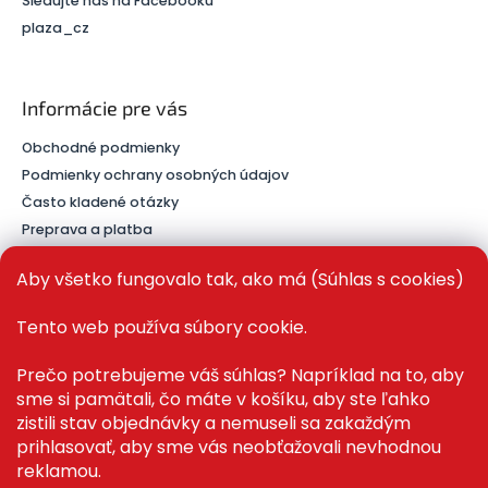
Sledujte nás na Facebooku
plaza_cz
Informácie pre vás
Obchodné podmienky
Podmienky ochrany osobných údajov
Často kladené otázky
Preprava a platba
Kontakt
Aby všetko fungovalo tak, ako má (Súhlas s cookies)
Tento web používa súbory cookie.
PRE ZÁKAZNÍKOV
Prečo potrebujeme váš súhlas? Napríklad na to, aby
sme si pamätali, čo máte v košíku, aby ste ľahko
Recenze ✅
zistili stav objednávky a nemuseli sa zakaždým
Magazín PLAZA News™
prihlasovať, aby sme vás neobťažovali nevhodnou
Můj účet
reklamou.
Registrace