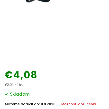
Domáce
potreby
Elektronika
Auto-
moto
Pre
deti
Drogéria
€4,08
Chovateľské
potreby
Jednotková
€2,04 / 1 ks
cena:
✔ Skladom
Šport
a
outdoor
Môžeme doručiť do:
11.8.2026
Možnosti doručenia