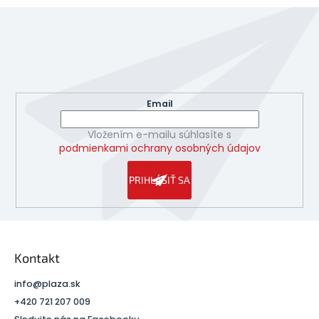
á
p
ä
Odoberať newsletter
t
Vložte svoj e-mail a my Vám budeme zasielať informácie
i
o nových produktoch na našom e-shope.
e
Email
Vložením e-mailu súhlasíte s
podmienkami ochrany osobných údajov
PRIHLÁSIŤ SA
Kontakt
info
@
plaza.sk
+420 721 207 009