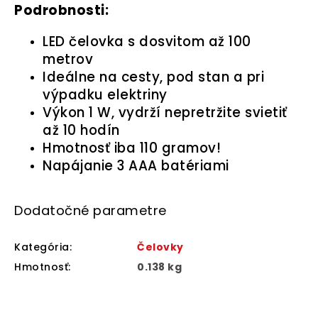
Podrobnosti:
LED čelovka s dosvitom až 100
metrov
Ideálne na cesty, pod stan a pri
výpadku elektriny
Výkon 1 W, vydrží nepretržite svietiť
až 10 hodín
Hmotnosť iba 110 gramov!
Napájanie 3 AAA batériami
Dodatočné parametre
Kategória
:
Čelovky
Hmotnosť
:
0.138 kg
Z