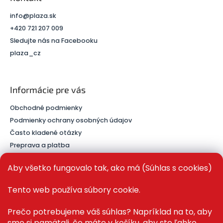
info
@
plaza.sk
+420 721 207 009
Sledujte nás na Facebooku
plaza_cz
Informácie pre vás
Obchodné podmienky
Podmienky ochrany osobných údajov
Často kladené otázky
Preprava a platba
Kontakt
Aby všetko fungovalo tak, ako má (Súhlas s cookies)
Tento web používa súbory cookie.
PRE ZÁKAZNÍKOV
Prečo potrebujeme váš súhlas? Napríklad na to, aby
sme si pamätali, čo máte v košíku, aby ste ľahko
Recenze ✅