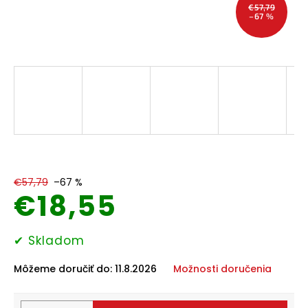
€57,79
Domáce
–67 %
potreby
Elektronika
Auto-
moto
Pre
deti
€57,79
–67 %
Drogéria
€18,55
Chovateľské
Jednotková
potreby
✔ Skladom
cena:
Môžeme doručiť do:
11.8.2026
Možnosti doručenia
Šport
a
outdoor