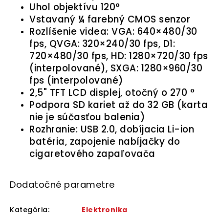
Uhol objektívu 120°
Vstavaný ¼ farebný CMOS senzor
Rozlíšenie videa: VGA: 640×480/30
fps, QVGA: 320×240/30 fps, D1:
720×480/30 fps, HD: 1280×720/30 fps
(interpolované), SXGA: 1280×960/30
fps (interpolované)
2,5" TFT LCD displej, otočný o 270 °
Podpora SD kariet až do 32 GB (karta
nie je súčasťou balenia)
Rozhranie: USB 2.0, dobíjacia Li-ion
batéria, zapojenie nabíjačky do
cigaretového zapaľovača
Dodatočné parametre
Kategória
:
Elektronika