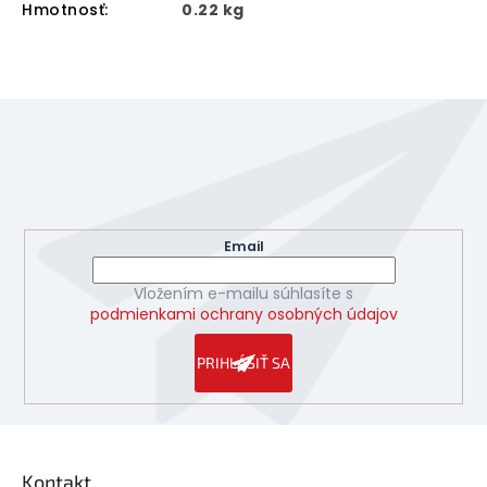
Hmotnosť
:
0.22 kg
Z
á
p
ä
Odoberať newsletter
t
Vložte svoj e-mail a my Vám budeme zasielať informácie
i
o nových produktoch na našom e-shope.
e
Email
Vložením e-mailu súhlasíte s
podmienkami ochrany osobných údajov
PRIHLÁSIŤ SA
Kontakt