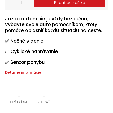
Pridať do košíka
Halloween
2024
Jazda autom nie je vždy bezpečná,
Prihlásenie
vybavte svoje auto pomocníkom, ktorý
pomôže objasniť každú situáciu na ceste.
✅ Nočné videnie
✅ Cyklické nahrávanie
✅ Senzor pohybu
Detailné informácie
OPÝTAŤ SA
ZDIEĽAŤ