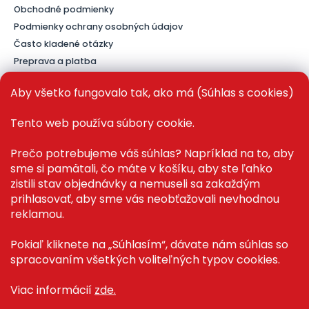
Obchodné podmienky
Podmienky ochrany osobných údajov
Často kladené otázky
Preprava a platba
Kontakt
Aby všetko fungovalo tak, ako má (Súhlas s cookies)
Tento web používa súbory cookie.
PRE ZÁKAZNÍKOV
Prečo potrebujeme váš súhlas? Napríklad na to, aby
sme si pamätali, čo máte v košíku, aby ste ľahko
Recenze ✅
zistili stav objednávky a nemuseli sa zakaždým
Magazín PLAZA News™
prihlasovať, aby sme vás neobťažovali nevhodnou
Můj účet
reklamou.
Registrace
Přihlášení
Pokiaľ kliknete na „Súhlasím“, dávate nám súhlas so
spracovaním všetkých voliteľných typov cookies.
Viac informácií
zde.
Copyright 2026
Plaza.sk
. Všetky práva vyhradené.