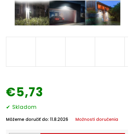
Domáce
potreby
Elektronika
Auto-
moto
Pre
deti
Drogéria
€5,73
Chovateľské
potreby
Jednotková
✔ Skladom
cena:
Môžeme doručiť do:
11.8.2026
Možnosti doručenia
Šport
a
outdoor