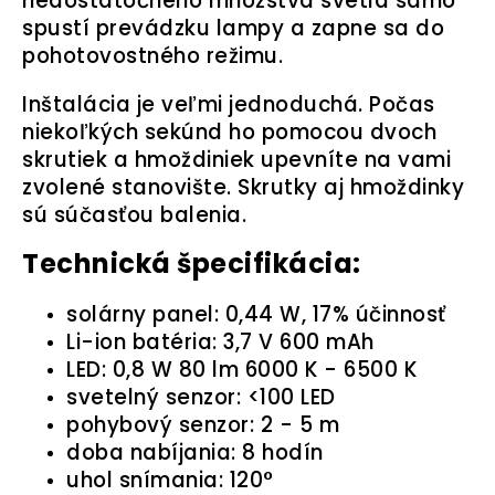
nedostatočného množstva svetla samo
spustí prevádzku lampy a zapne sa do
pohotovostného režimu.
Inštalácia je veľmi jednoduchá. Počas
niekoľkých sekúnd ho pomocou dvoch
skrutiek a hmoždiniek upevníte na vami
zvolené stanovište. Skrutky aj hmoždinky
sú súčasťou balenia.
Technická špecifikácia:
solárny panel: 0,44 W, 17% účinnosť
Li-ion batéria: 3,7 V 600 mAh
LED: 0,8 W 80 lm 6000 K - 6500 K
svetelný senzor: <100 LED
pohybový senzor: 2 - 5 m
doba nabíjania: 8 hodín
uhol snímania: 120°