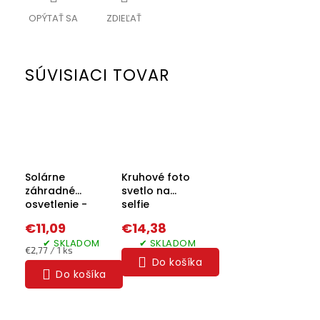
OPÝTAŤ SA
ZDIEĽAŤ
SÚVISIACI TOVAR
Solárne
Kruhové foto
záhradné
svetlo na
osvetlenie -
selfie
set 4 kusov
€11,09
€14,38
✔ SKLADOM
✔ SKLADOM
Jednotková
€2,77 / 1 ks
Do košíka
cena:
Do košíka