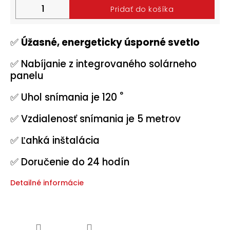
Pridať do košíka
Halloween
2024
✅
Úžasné, energeticky úsporné svetlo
Prihlásenie
✅ Nabíjanie z integrovaného solárneho
panelu
°
✅ Uhol snímania je 120
✅ Vzdialenosť snímania je 5 metrov
✅ Ľahká inštalácia
✅ Doručenie do 24 hodín
Detailné informácie