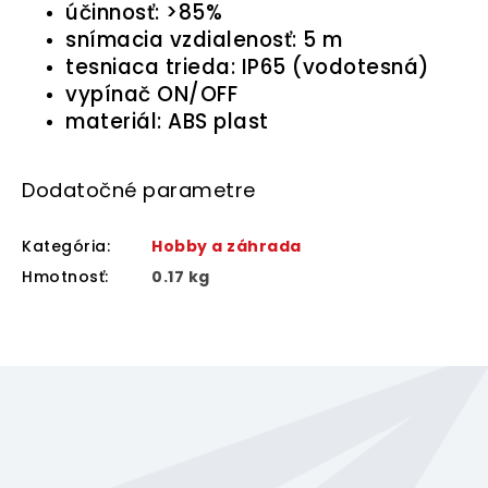
účinnosť: >85%
snímacia vzdialenosť: 5 m
tesniaca trieda: IP65 (vodotesná)
vypínač ON/OFF
materiál: ABS plast
Dodatočné parametre
Kategória
:
Hobby a záhrada
Hmotnosť
:
0.17 kg
Z
á
p
ä
Odoberať newsletter
t
Vložte svoj e-mail a my Vám budeme zasielať informácie
i
o nových produktoch na našom e-shope.
e