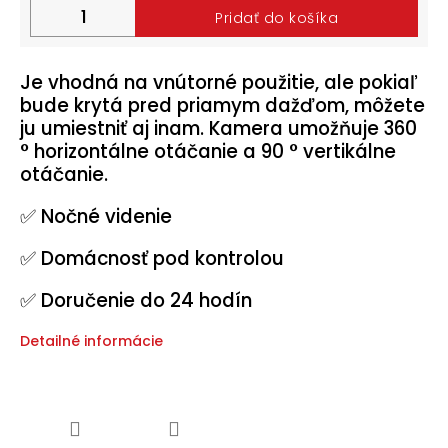
Pridať do košíka
Halloween
2024
Je vhodná na vnútorné použitie, ale pokiaľ
Prihlásenie
bude krytá pred priamym dažďom, môžete
ju umiestniť aj inam. Kamera umožňuje 360
° horizontálne otáčanie a 90 ° vertikálne
otáčanie.
✅ Nočné videnie
✅ Domácnosť pod kontrolou
✅ Doručenie do 24 hodín
Detailné informácie