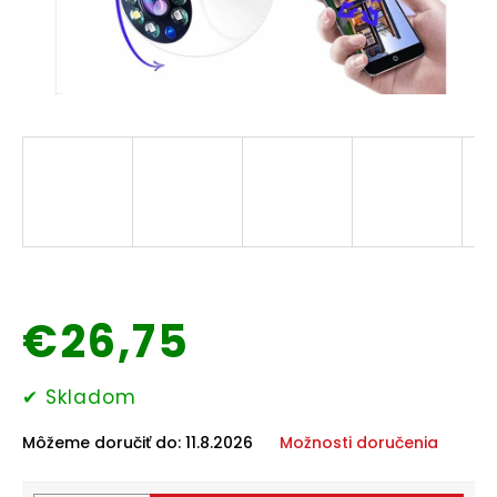
Domáce
potreby
Elektronika
Auto-
moto
Pre
deti
Drogéria
€26,75
Chovateľské
potreby
Jednotková
✔ Skladom
cena:
Môžeme doručiť do:
11.8.2026
Možnosti doručenia
Šport
a
outdoor