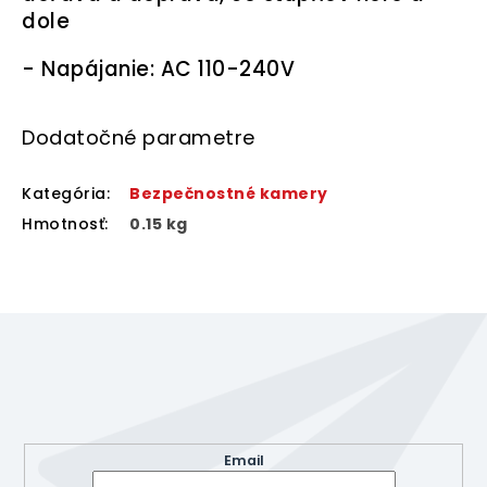
dole
- Napájanie: AC 110-240V
Dodatočné parametre
Kategória
:
Bezpečnostné kamery
Hmotnosť
:
0.15 kg
Z
á
p
ä
Odoberať newsletter
t
Vložte svoj e-mail a my Vám budeme zasielať informácie
i
o nových produktoch na našom e-shope.
e
Email