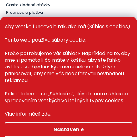
Často kladené otázky
Preprava a platba
Kontakt
Aby všetko fungovalo tak, ako má (Súhlas s cookies)
Tento web používa súbory cookie.
PRE ZÁKAZNÍKOV
Prečo potrebujeme váš súhlas? Napríklad na to, aby
sme si pamätali, čo máte v košíku, aby ste ľahko
Recenze ✅
zistili stav objednávky a nemuseli sa zakaždým
Magazín PLAZA News™
prihlasovať, aby sme vás neobťažovali nevhodnou
Můj účet
reklamou.
Registrace
Přihlášení
Pokiaľ kliknete na „Súhlasím“, dávate nám súhlas so
spracovaním všetkých voliteľných typov cookies.
Viac informácií
zde.
Copyright 2026
Plaza.sk
. Všetky práva vyhradené.
Nastavenie
Grafický návrh vytvořil a na Shoptet implementoval
Tomáš
Hlad
&
techka s.r.o.