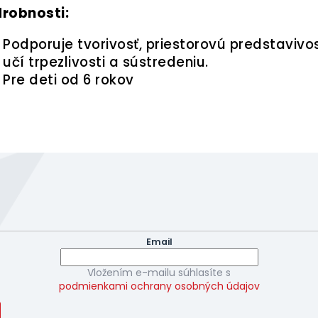
robnosti:
Podporuje tvorivosť, priestorovú predstavivos
učí trpezlivosti a sústredeniu.
Pre deti od 6 rokov
letter
il a my Vám budeme zasielať informácie o nových produktoch 
Email
Vložením e-mailu súhlasíte s
podmienkami ochrany osobných údajov