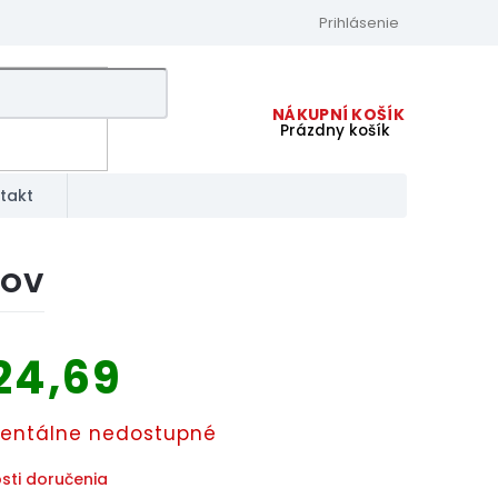
Prihlásenie
Prázdny košík
NÁKUPNÝ
KOŠÍK
takt
LOV
24,69
ková
ntálne nedostupné
sti doručenia