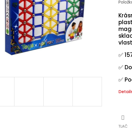
Položk
Krás
plas
magn
skla
vlast
✅ 15
✅ Do
✅ Po
Detail
TLAČ