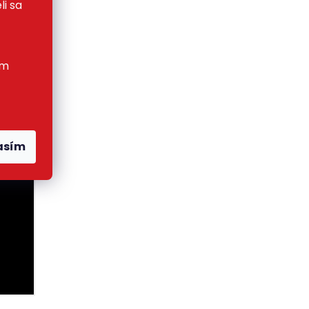
ne
li sa
na
etky
ím
asím