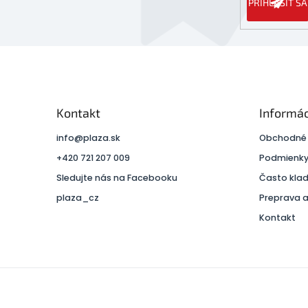
PRIHLÁSIŤ SA
Kontakt
Informác
info
@
plaza.sk
Obchodné
+420 721 207 009
Podmienky
Sledujte nás na Facebooku
Často kla
plaza_cz
Preprava a
Kontakt