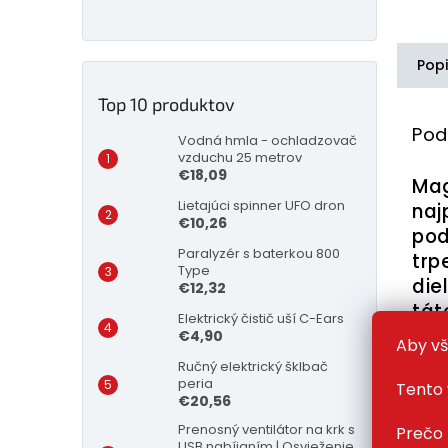
Pop
Top 10 produktov
Pod
Vodná hmla - ochladzovač
vzduchu 25 metrov
€18,09
Mag
Lietajúci spinner UFO dron
naj
€10,26
pod
Paralyzér s baterkou 800
trp
Type
die
€12,32
tát
Elektrický čistič uší C-Ears
vek
€4,90
Aby vš
odp
Ručný elektrický šklbač
peria
Tento 
€20,56
Pom
mag
Prenosný ventilátor na krk s
Prečo 
USB nabíjaním | Osvieženie