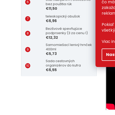
pod
čo mát
bez použitia rúk
zakažd
tva
€11,50
reklam
pri
teleskopický obušok
spo
€6,96
Pokiaľ
Bezšvové spevňujúce
všetký
podprsenky (3 za cenu 1)
€12,32
Viac i
Samomiešací lenivý hrnček
400ml
€5,73
Nas
Sada cestovných
organizérov do kufra
€6,55