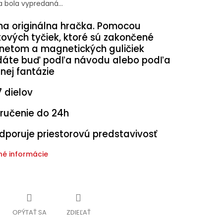
a bola vypredaná…
na originálna hračka. Pomocou
tových tyčiek, ktoré sú zakončené
etom a magnetických guličiek
dáte buď podľa návodu alebo podľa
nej fantázie
7 dielov
ručenie do 24h
dporuje priestorovú predstavivosť
né informácie
OPÝTAŤ SA
ZDIEĽAŤ