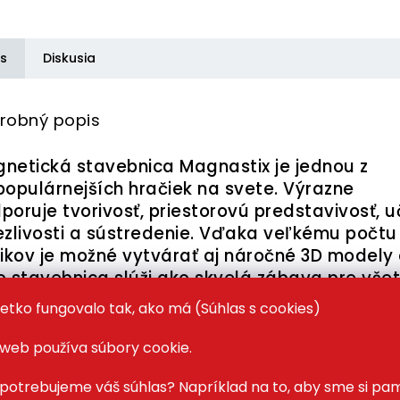
is
Diskusia
robný popis
netická stavebnica Magnastix je jednou z
populárnejších hračiek na svete. Výrazne
poruje tvorivosť, priestorovú predstavivosť, u
ezlivosti a sústredenie. Vďaka veľkému počtu
likov je možné vytvárať aj náročné 3D modely 
o stavebnica slúži ako skvelá zábava pre vše
ové skupiny (kvôli výskytu malých častíc
etko fungovalo tak, ako má (Súhlas s cookies)
orúčame od 6 rokov veku).
web používa súbory cookie.
ocou plastových tyčiek, ktoré sú zakončené
netom a magnetických guličiek skladáte bu
potrebujeme váš súhlas? Napríklad na to, aby sme si pam