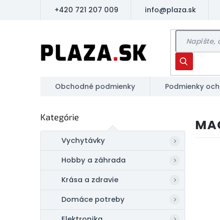
Prejsť
+420 721 207 009
info@plaza.sk
na
obsah
Hľadať
Obchodné podmienky
Podmienky och
B
Preskočiť
Kategórie
o
MAG
kategórie
č
n
Vychytávky
ý
Hobby a záhrada
p
a
Krása a zdravie
n
e
Domáce potreby
l
Elektronika