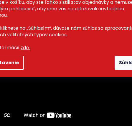
ľa návodu alebo podľa vlastnej fantázie rôz
e v košíku, aby ste ľahko zistili stav objednávky a nemuse
ým prihlasovať, aby sme vás neobťažovali nevhodnou
ry, zvieratká, modely ai. Celá hra je založená 
ou.
ncípoch pôsobenia magnetického poľa. Magn
lu krásne držia pospájané.
 kliknete na „Súhlasím“, dávate nám súhlas so spracovan
ch voliteľných typov cookies.
nformácií
zde.
tavenie
Súhl