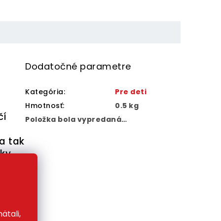
Dodatočné parametre
Kategória
:
Pre deti
Hmotnosť
:
0.5 kg
čí
Položka bola vypredaná…
a tak
tky
ď
ätali,