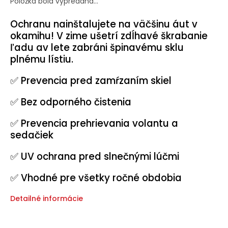
Položka bola vypredaná…
Halloween
Ochranu nainštalujete na väčšinu áut v
2024
okamihu! V zime ušetrí zdĺhavé škrabanie
Prihlásenie
ľadu av lete zabráni špinavému sklu
plnému lístiu.
✅ Prevencia pred zamŕzaním skiel
✅ Bez odporného čistenia
✅ Prevencia prehrievania volantu a
sedačiek
✅ UV ochrana pred slnečnými lúčmi
✅ Vhodné pre všetky ročné obdobia
Detailné informácie