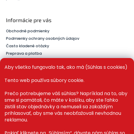
Informácie pre vás
Obchodné podmienky
Podmienky ochrany osobných údajov
Často kladené otázky
Preprava a platba
Kontakt
Aby všetko fungovalo tak, ako má (Súhlas s cookies)
Tento web používa súbory cookie.
PRE ZÁKAZNÍKOV
Prečo potrebujeme váš súhlas? Napríklad na to, aby
sme si pamätali, čo máte v košíku, aby ste ľahko
Recenze ✅
zistili stav objednávky a nemuseli sa zakaždým
Magazín PLAZA News™
prihlasovať, aby sme vás neobťažovali nevhodnou
Můj účet
reklamou.
Registrace
Přihlášení
Pokiaľ kliknete na „Súhlasím“, dávate nám súhlas so