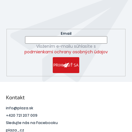
ä
Odoberať newsletter
t
Vložte svoj e-mail a my Vám budeme zasielať informácie
i
o nových produktoch na našom e-shope.
e
Email
Vložením e-mailu súhlasíte s
podmienkami ochrany osobných údajov
PRIHLÁSIŤ SA
Kontakt
info
@
plaza.sk
+420 721 207 009
Sledujte nás na Facebooku
plaza_cz