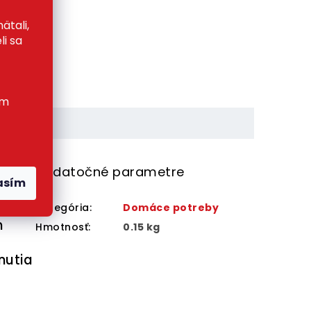
ätali,
li sa
ím
Dodatočné parametre
asím
dná
Kategória
:
Domáce potreby
h
Hmotnosť
:
0.15 kg
nutia