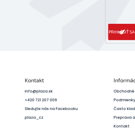
PRIHLÁSIŤ SA
Kontakt
Informác
info
@
plaza.sk
Obchodné
+420 721 207 009
Podmienky
Sledujte nás na Facebooku
Často kla
plaza_cz
Preprava a
Kontakt