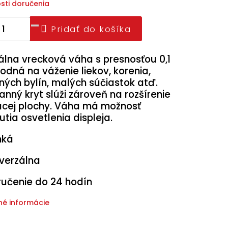
sti doručenia
Pridať do košíka
tálna vrecková váha s presnosťou 0,1
odná na váženie liekov, korenia,
ných bylín, malých súčiastok atď.
nný kryt slúži zároveň na rozšírenie
acej plochy. Váha má možnosť
tia osvetlenia displeja.
hká
verzálna
učenie do 24 hodín
né informácie