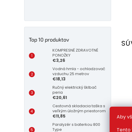
Top 10 produktov
SÚ
KOMPRESNÉ ZDRAVOTNÉ
PONOŽKY
€3,26
Vodná hmla - ochladzovač
vzduchu 25 metrov
€18,13
Ručný elektrický šklbač
peria
€20,61
Cestovná skladacia taška s
veľkým úložným priestorom
Vr
€11,85
Aby vš
Paralyzér s baterkou 800
Tento 
Type