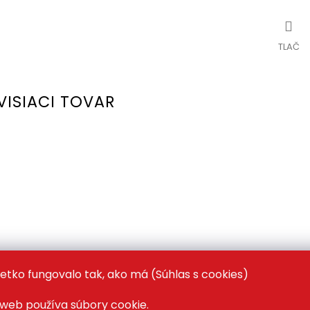
TLAČ
VISIACI TOVAR
ecková píla Chainsaw
etko fungovalo tak, ako má (Súhlas s cookies)
web používa súbory cookie.