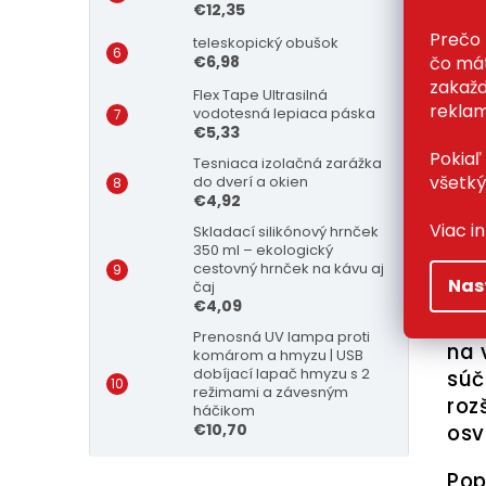
€12,35
€
Prečo 
teleskopický obušok
čo mát
€6,98
zakažd
Flex Tape Ultrasilná
reklam
vodotesná lepiaca páska
€5,33
Pokiaľ
Tesniaca izolačná zarážka
všetký
do dverí a okien
Pop
€4,92
Viac i
Skladací silikónový hrnček
350 ml – ekologický
Pod
cestovný hrnček na kávu aj
Nas
čaj
€4,09
Dig
Prenosná UV lampa proti
na 
komárom a hmyzu | USB
dobíjací lapač hmyzu s 2
súč
režimami a závesným
roz
háčikom
osv
€10,70
Pop