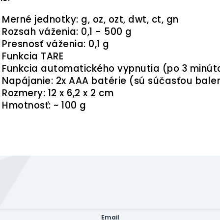
Merné jednotky: g, oz, ozt, dwt, ct, gn
Rozsah váženia: 0,1 - 500 g
Presnosť váženia: 0,1 g
Funkcia TARE
Funkcia automatického vypnutia (po 3 minút
Napájanie: 2x AAA batérie (sú súčasťou bale
Rozmery: 12 x 6,2 x 2 cm
Hmotnosť: ~ 100 g
letter
il a my Vám budeme zasielať informácie o nových produktoch 
Email