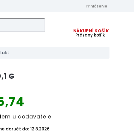
Prihlásenie
Prázdny košík
NÁKUPNÝ
KOŠÍK
takt
,1 G
5,74
ková
dem u dodavatele
e doručiť do:
12.8.2026