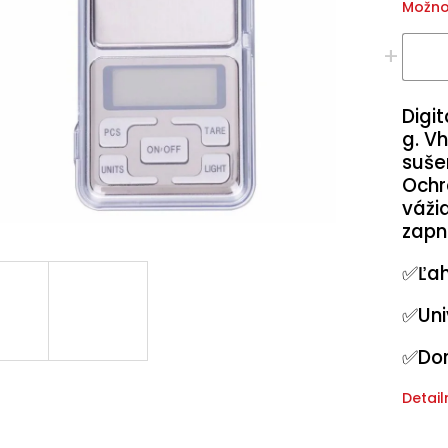
Možno
Digi
g. Vh
suše
Ochra
váži
zapnu
✅Ľa
✅Uni
✅Dor
Detail