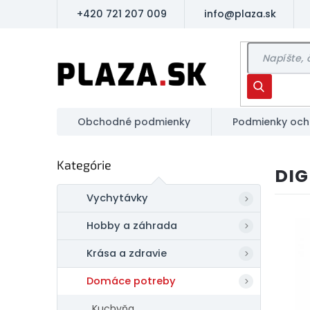
Prejsť
+420 721 207 009
info@plaza.sk
na
obsah
Hľadať
Obchodné podmienky
Podmienky och
B
Preskočiť
Kategórie
o
DIG
kategórie
č
n
Vychytávky
ý
Hobby a záhrada
p
a
Krása a zdravie
n
e
Domáce potreby
l
Kuchyňa