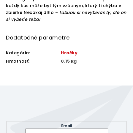
každý kus môže byť tým vzácnym, ktorý ti chýba v
zbierke Nečakaj dlho –
Labubu si nevyberáš ty, ale on
si vyberie teba!
Dodatočné parametre
Kategória
:
Hračky
Hmotnosť
:
0.15 kg
Z
á
p
ä
Odoberať newsletter
t
Vložte svoj e-mail a my Vám budeme zasielať informácie
i
o nových produktoch na našom e-shope.
e
Email