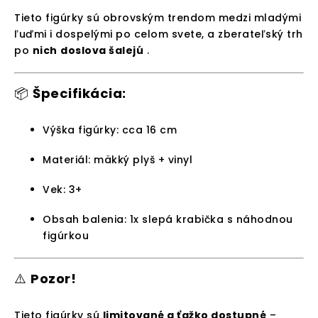
Tieto figúrky sú obrovským trendom medzi mladými
ľuďmi i dospelými po celom svete, a zberateľský trh
po
nich
doslova šalejú
.
📦
Špecifikácia:
Výška figúrky: cca 16 cm
Materiál: mäkký plyš + vinyl
Vek: 3+
Obsah balenia: 1x slepá krabička s náhodnou
figúrkou
⚠️
Pozor!
Tieto figúrky sú
limitované a ťažko dostupné
–