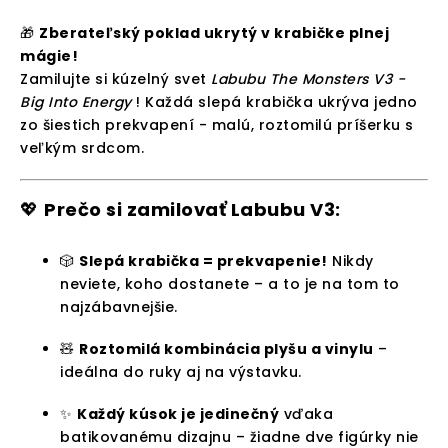
🎁
Zberateľský poklad ukrytý v krabičke plnej
mágie!
Zamilujte si kúzelný svet
Labubu The Monsters V3 -
Big Into Energy
! Každá slepá krabička ukrýva jedno
zo šiestich prekvapení - malú, roztomilú príšerku s
veľkým srdcom.
💖
Prečo si zamilovať Labubu V3:
🎲
Slepá krabička = prekvapenie!
Nikdy
neviete, koho dostanete – a to je na tom to
najzábavnejšie.
🧸
Roztomilá kombinácia plyšu a vinylu
–
ideálna do ruky aj na výstavku.
✨
Každý kúsok je jedinečný
vďaka
batikovanému dizajnu – žiadne dve figúrky nie