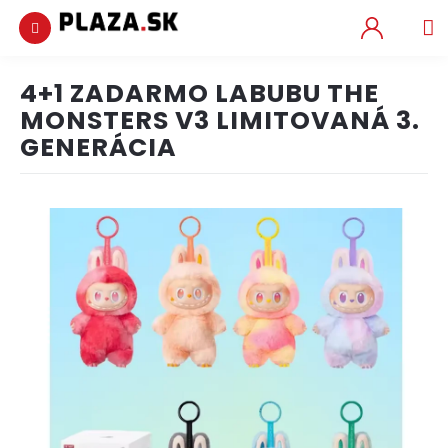
Obchodné
podmienky
NÁ
KOŠ
Podmienky
4+1 ZADARMO LABUBU THE
ochrany
Prejsť
osobných
na
MONSTERS V3 LIMITOVANÁ 3.
údajov
obsah
GENERÁCIA
Preprava
a
platba
Kontakt
Vychytávky
Hobby
a
záhrada
Krása
a
zdravie