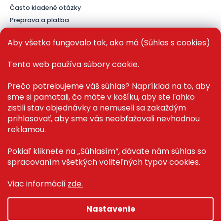
Často kladené otázky
Preprava a platba
Kontakt
Aby všetko fungovalo tak, ako má (Súhlas s cookies)
Tento web používa súbory cookie.
PRE ZÁKAZNÍKOV
Prečo potrebujeme váš súhlas? Napríklad na to, aby
sme si pamätali, čo máte v košíku, aby ste ľahko
Recenze ✅
zistili stav objednávky a nemuseli sa zakaždým
Magazín PLAZA News™
prihlasovať, aby sme vás neobťažovali nevhodnou
Můj účet
reklamou.
Registrace
Přihlášení
Pokiaľ kliknete na „Súhlasím“, dávate nám súhlas so
spracovaním všetkých voliteľných typov cookies.
Viac informácií
zde.
Copyright 2026
Plaza.sk
. Všetky práva vyhradené.
Nastavenie
Grafický návrh vytvořil a na Shoptet implementoval
Tomáš
Hlad
&
techka s.r.o.