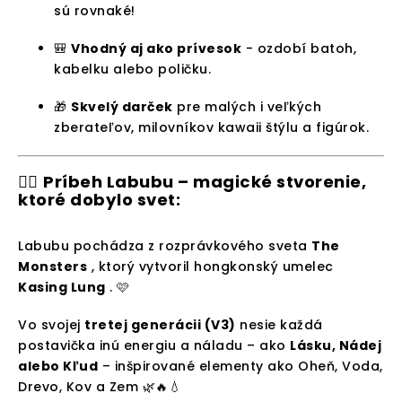
sú rovnaké!
🎒
Vhodný aj ako prívesok
- ozdobí batoh,
kabelku alebo poličku.
🎁
Skvelý darček
pre malých i veľkých
zberateľov, milovníkov kawaii štýlu a figúrok.
🧙‍♂️
Príbeh Labubu – magické stvorenie,
ktoré dobylo svet:
Labubu pochádza z rozprávkového sveta
The
Monsters
, ktorý vytvoril hongkonský umelec
Kasing Lung
. 🩷
Vo svojej
tretej generácii (V3)
nesie každá
postavička inú energiu a náladu – ako
Lásku, Nádej
alebo Kľud
– inšpirované elementy ako Oheň, Voda,
Drevo, Kov a Zem 🌿🔥💧