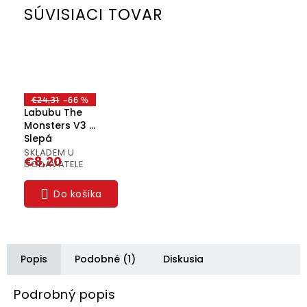
SÚVISIACI TOVAR
€24,31
–66 %
Labubu The
Monsters V3 -
Slepá
Krabička
SKLADEM U
€8,20
(Blind Box) |
DODAVATELE
Limitovaná 3.
generácia
Do košíka
Popis
Podobné (1)
Diskusia
Podrobný popis