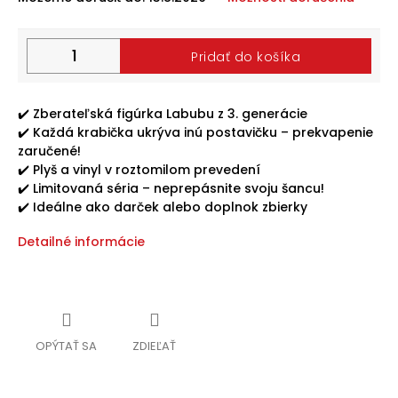
Halloween
2024
Pridať do košíka
Prihlásenie
✔️ Zberateľská figúrka Labubu z 3. generácie
✔️ Každá krabička ukrýva inú postavičku – prekvapenie
zaručené!
✔️ Plyš a vinyl v roztomilom prevedení
✔️ Limitovaná séria – neprepásnite svoju šancu!
✔️ Ideálne ako darček alebo doplnok zbierky
Detailné informácie
OPÝTAŤ SA
ZDIEĽAŤ